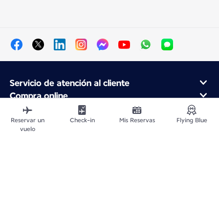
Servicio de atención al cliente
Compra online
Programa de fidelidad y socios
Acerca de Air France
Reservar un
Check-in
Mis Reservas
Flying Blue
vuelo
Aplicación móvil Air France
Mapa del sitio web
Avisos legales
Información de Contacto
Política de confidencialidad
Declaración de accesibilidad