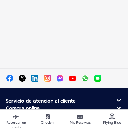
Servicio de atención al cliente
Compra online
Programa de fidelidad y socios
Acerca de Air France
Reservar un
Check-in
Mis Reservas
Flying Blue
vuelo