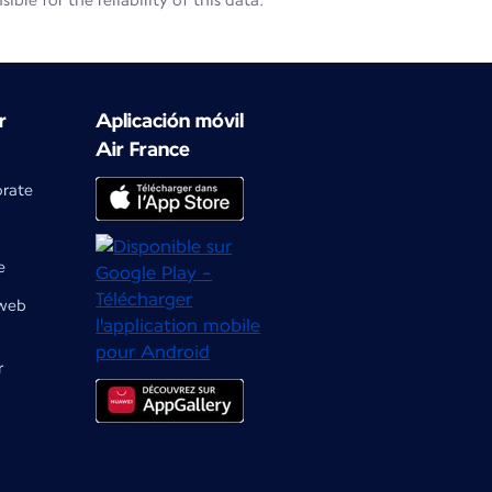
le for the reliability of this data.
r
Aplicación móvil
Air France
orate
e
 web
r