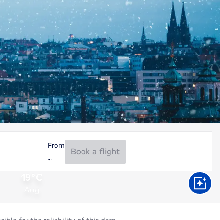
From
Book a flight
19°C
Aug