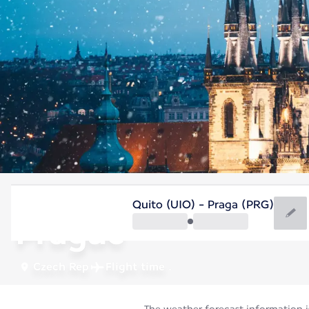
Czech Rep
Quito (UIO) - Praga (PRG)
Prague
Czech Rep
Flight time