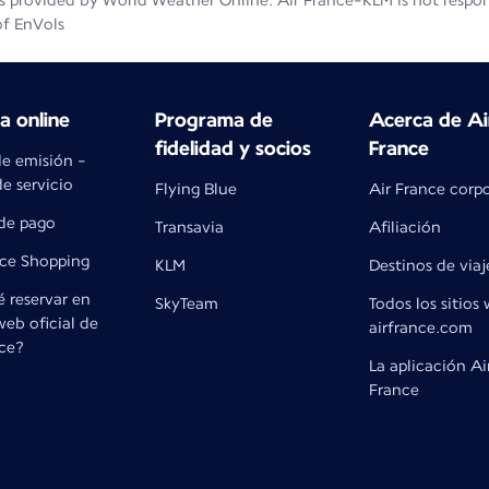
 provided by World Weather Online. Air France-KLM is not responsib
of EnVols
 online
Programa de
Acerca de Ai
fidelidad y socios
France
de emisión -
e servicio
Flying Blue
Air France corp
de pago
Transavia
Afiliación
nce Shopping
KLM
Destinos de viaj
 reservar en
SkyTeam
Todos los sitios
 web oficial de
airfrance.com
nce?
La aplicación Ai
France