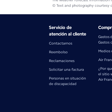
The weather forecast information is
© Text and photography courtesy 
Servicio de
Compra
atención al cliente
Gastos 
Gastos d
Contactarnos
Medios 
Reembolso
Air Fra
Reclamaciones
¿Por qué
Solicitar una factura
el sitio
Personas en situación
Air Fra
de discapacidad