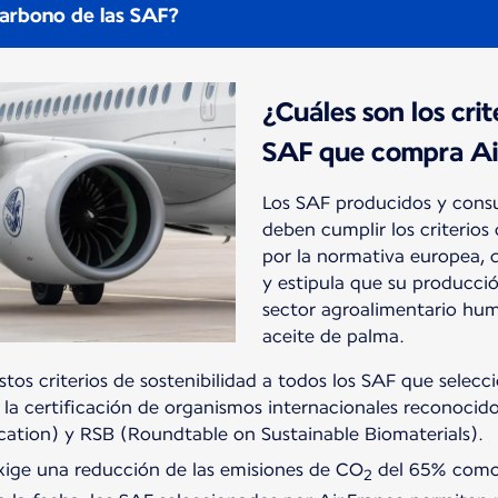
carbono de las SAF?
¿Cuáles son los crit
SAF que compra Ai
Los SAF producidos y cons
deben cumplir los criterios 
por la normativa europea, 
y estipula que su producci
sector agroalimentario huma
aceite de palma.
estos criterios de sostenibilidad a todos los SAF que selec
 la certificación de organismos internacionales reconocid
ication) y RSB (Roundtable on Sustainable Biomaterials).
ige una reducción de las emisiones de CO
del 65% como 
2