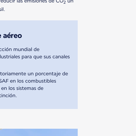
reducir las emisiones de CO
un
2
il.
e aéreo
ucción mundial de
ustriales para que sus canales
gatoriamente un porcentaje de
SAF en los combustibles
 en los sistemas de
tinción.