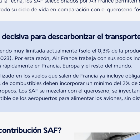
a la fecha, los SAF seleccionados por Air France permiten 
odo su ciclo de vida en comparación con el queroseno fós
 decisiva para descarbonizar el transport
iendo muy limitada actualmente (solo el 0,3% de la prod
23). Por esta razón, Air France trabaja con sus socios ind
 rápidamente en Francia, Europa y el resto del mundo.
ilizado en los vuelos que salen de Francia ya incluye obli
s de combustibles deben incorporar un mínimo del 2% de 
ropeos. Los SAF se mezclan con el queroseno, se inyectan
ble de los aeropuertos para alimentar los aviones, sin dis
 contribución SAF?