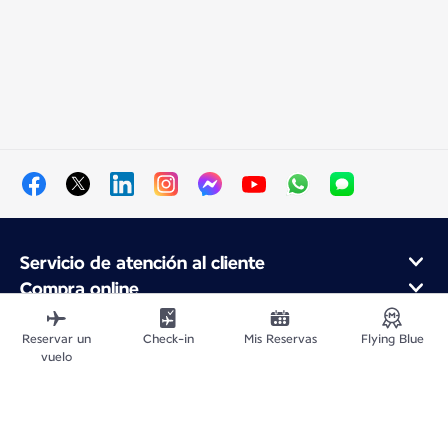
Servicio de atención al cliente
Compra online
Programa de fidelidad y socios
Acerca de Air France
Reservar un
Check-in
Mis Reservas
Flying Blue
vuelo
Aplicación móvil Air France