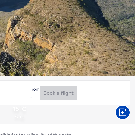
From
Book a flight
15°C
Aug