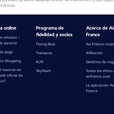
 provided by World Weather Online. Air France-KLM is not responsib
of EnVols
 online
Programa de
Acerca de Ai
fidelidad y socios
France
de emisión -
e servicio
Flying Blue
Air France corp
de pago
Transavia
Afiliación
nce Shopping
KLM
Destinos de viaj
 reservar en
SkyTeam
Todos los sitios
 web oficial de
airfrance.com
nce?
La aplicación Ai
France