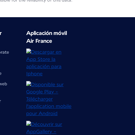
le for the reliability of this data.
r
Aplicación móvil
Air France
orate
e
 web
r