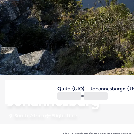
South Africa
Quito (UIO) - Johannesburgo (J
Johannesburg
South Africa
Flight time