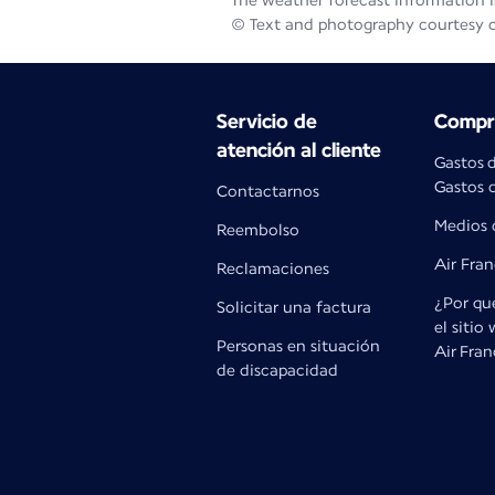
The weather forecast information is
© Text and photography courtesy 
Servicio de
Compra
atención al cliente
Gastos 
Gastos d
Contactarnos
Medios 
Reembolso
Air Fra
Reclamaciones
¿Por qué
Solicitar una factura
el sitio
Personas en situación
Air Fra
de discapacidad