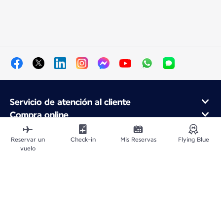
Servicio de atención al cliente
Compra online
Programa de fidelidad y socios
Acerca de Air France
Reservar un
Check-in
Mis Reservas
Flying Blue
vuelo
Aplicación móvil Air France
Mapa del sitio web
Avisos legales
Información de Contacto
Política de confidencialidad