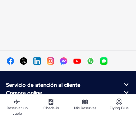
Servicio de atención al cliente
Compra online
Programa de fidelidad y socios
Acerca de Air France
Reservar un
Check-in
Mis Reservas
Flying Blue
vuelo
Aplicación móvil Air France