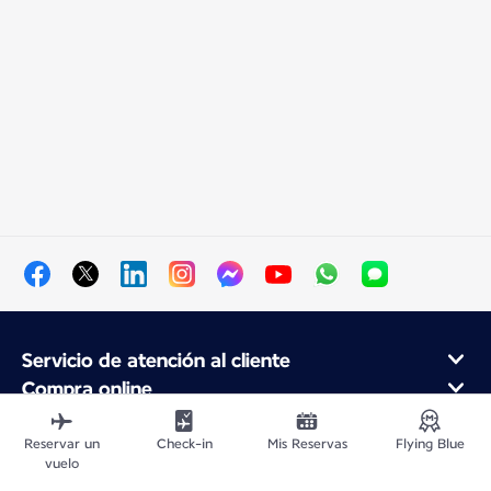
Servicio de atención al cliente
Compra online
Programa de fidelidad y socios
Acerca de Air France
Reservar un
Check-in
Mis Reservas
Flying Blue
vuelo
Aplicación móvil Air France