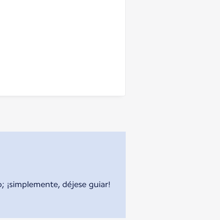
o; ¡simplemente, déjese guiar!