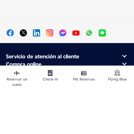
Servicio de atención al cliente
Compra online
Programa de fidelidad y socios
Acerca de Air France
Reservar un
Check-in
Mis Reservas
Flying Blue
vuelo
Aplicación móvil Air France
Mapa del sitio web
Avisos legales
Información de Contacto
Política de confidencialidad
Declaración de accesibilidad