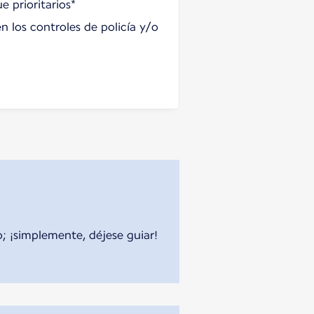
 prioritarios*
en los controles de policía y/o
o; ¡simplemente, déjese guiar!