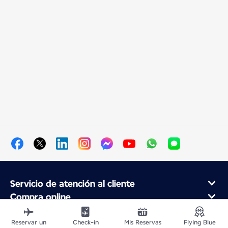
Servicio de atención al cliente
Compra online
Programa de fidelidad y socios
Acerca de Air France
Reservar un
Check-in
Mis Reservas
Flying Blue