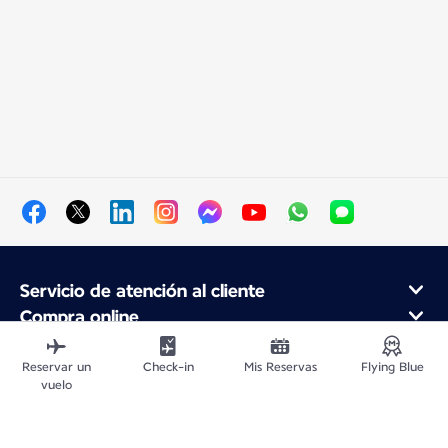
Servicio de atención al cliente
Compra online
Programa de fidelidad y socios
Acerca de Air France
Reservar un
Check-in
Mis Reservas
Flying Blue
vuelo
Aplicación móvil Air France