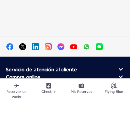
Servicio de atención al cliente
Compra online
Programa de fidelidad y socios
Acerca de Air France
Reservar un
Check-in
Mis Reservas
Flying Blue
vuelo
Aplicación móvil Air France
Mapa del sitio web
Avisos legales