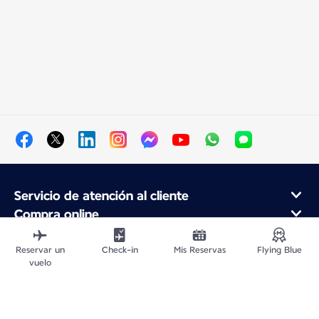
Servicio de atención al cliente
Compra online
Programa de fidelidad y socios
Acerca de Air France
Reservar un
Check-in
Mis Reservas
Flying Blue
vuelo
Aplicación móvil Air France