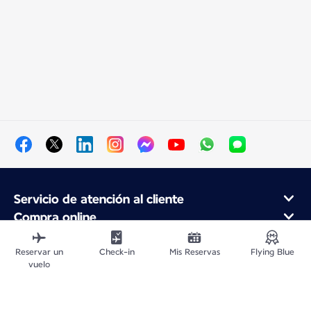
Servicio de atención al cliente
Compra online
Programa de fidelidad y socios
Acerca de Air France
Reservar un
Check-in
Mis Reservas
Flying Blue
vuelo
Aplicación móvil Air France