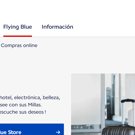
Flying Blue
Información
Compras online
otel, electrónica, belleza,
ee con sus Millas.
escuche sus deseos !
lue Store