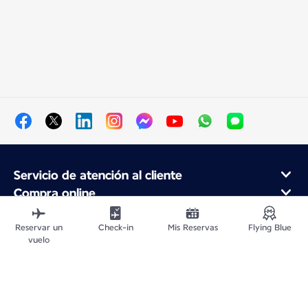
Servicio de atención al cliente
Compra online
Programa de fidelidad y socios
Acerca de Air France
Reservar un
Check-in
Mis Reservas
Flying Blue
vuelo
Aplicación móvil Air France
Mapa del sitio web
Avisos legales